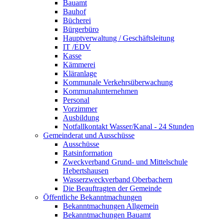
Bauamt
Bauhof
Bücherei
Bürgerbüro
Hauptverwaltung / Geschäftsleitung
IT /EDV
Kasse
Kämmerei
Kläranlage
Kommunale Verkehrsüberwachung
Kommunalunternehmen
Personal
Vorzimmer
Ausbildung
Notfallkontakt Wasser/Kanal - 24 Stunden
Gemeinderat und Ausschüsse
Ausschüsse
Ratsinformation
Zweckverband Grund- und Mittelschule
Hebertshausen
Wasserzweckverband Oberbachern
Die Beauftragten der Gemeinde
Öffentliche Bekanntmachungen
Bekanntmachungen Allgemein
Bekanntmachungen Bauamt