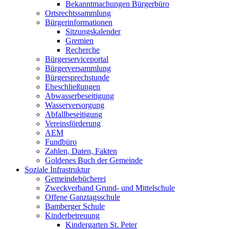
Bekanntmachungen Bürgerbüro
Ortsrechtssammlung
Bürgerinformationen
Sitzungskalender
Gremien
Recherche
Bürgerserviceportal
Bürgerversammlung
Bürgersprechstunde
Eheschließungen
Abwasserbeseitigung
Wasserversorgung
Abfallbeseitigung
Vereinsförderung
AEM
Fundbüro
Zahlen, Daten, Fakten
Goldenes Buch der Gemeinde
Soziale Infrastruktur
Gemeindebücherei
Zweckverband Grund- und Mittelschule
Offene Ganztagsschule
Bamberger Schule
Kinderbetreuung
Kindergarten St. Peter