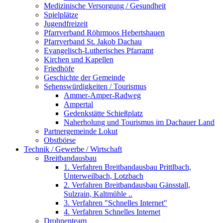
Medizinische Versorgung / Gesundheit
Spielplätze
Jugendfreizeit
Pfarrverband Röhrmoos Hebertshauen
Pfarrverband St. Jakob Dachau
Evangelisch-Lutherisches Pfarramt
Kirchen und Kapellen
Friedhöfe
Geschichte der Gemeinde
Sehenswürdigkeiten / Tourismus
Ammer-Amper-Radweg
Ampertal
Gedenkstätte Schießplatz
Naherholung und Tourismus im Dachauer Land
Partnergemeinde Lokut
Obstbörse
Technik / Gewerbe / Wirtschaft
Breitbandausbau
1. Verfahren Breitbandausbau Prittlbach,
Unterweilbach, Lotzbach
2. Verfahren Breitbandausbau Gänsstall,
Sulzrain, Kaltmühle ..
3. Verfahren "Schnelles Internet"
4. Verfahren Schnelles Internet
Drohnenteam