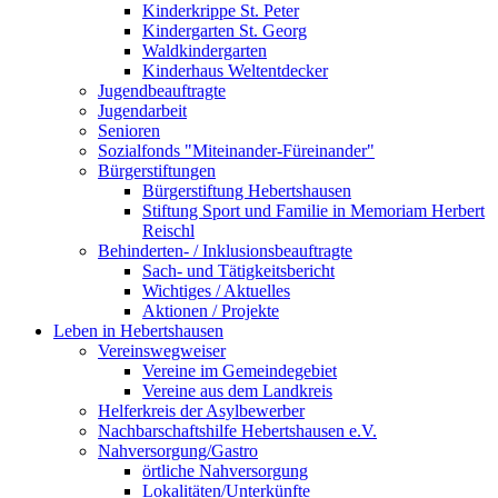
Kinderkrippe St. Peter
Kindergarten St. Georg
Waldkindergarten
Kinderhaus Weltentdecker
Jugendbeauftragte
Jugendarbeit
Senioren
Sozialfonds "Miteinander-Füreinander"
Bürgerstiftungen
Bürgerstiftung Hebertshausen
Stiftung Sport und Familie in Memoriam Herbert
Reischl
Behinderten- / Inklusionsbeauftragte
Sach- und Tätigkeitsbericht
Wichtiges / Aktuelles
Aktionen / Projekte
Leben in Hebertshausen
Vereinswegweiser
Vereine im Gemeindegebiet
Vereine aus dem Landkreis
Helferkreis der Asylbewerber
Nachbarschaftshilfe Hebertshausen e.V.
Nahversorgung/Gastro
örtliche Nahversorgung
Lokalitäten/Unterkünfte