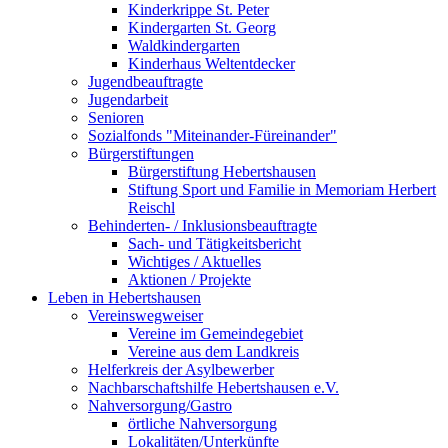
Kinderkrippe St. Peter
Kindergarten St. Georg
Waldkindergarten
Kinderhaus Weltentdecker
Jugendbeauftragte
Jugendarbeit
Senioren
Sozialfonds "Miteinander-Füreinander"
Bürgerstiftungen
Bürgerstiftung Hebertshausen
Stiftung Sport und Familie in Memoriam Herbert
Reischl
Behinderten- / Inklusionsbeauftragte
Sach- und Tätigkeitsbericht
Wichtiges / Aktuelles
Aktionen / Projekte
Leben in Hebertshausen
Vereinswegweiser
Vereine im Gemeindegebiet
Vereine aus dem Landkreis
Helferkreis der Asylbewerber
Nachbarschaftshilfe Hebertshausen e.V.
Nahversorgung/Gastro
örtliche Nahversorgung
Lokalitäten/Unterkünfte