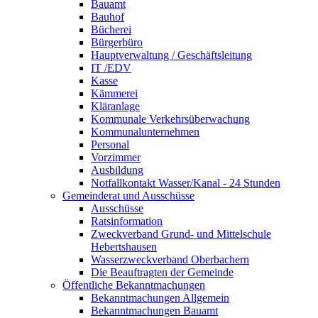
Bauamt
Bauhof
Bücherei
Bürgerbüro
Hauptverwaltung / Geschäftsleitung
IT /EDV
Kasse
Kämmerei
Kläranlage
Kommunale Verkehrsüberwachung
Kommunalunternehmen
Personal
Vorzimmer
Ausbildung
Notfallkontakt Wasser/Kanal - 24 Stunden
Gemeinderat und Ausschüsse
Ausschüsse
Ratsinformation
Zweckverband Grund- und Mittelschule
Hebertshausen
Wasserzweckverband Oberbachern
Die Beauftragten der Gemeinde
Öffentliche Bekanntmachungen
Bekanntmachungen Allgemein
Bekanntmachungen Bauamt