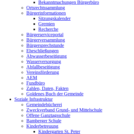
Bekanntmachungen Bürgerbüro
Ortsrechtssammlung
Bürgerinformationen
Sitzungskalender
Gremien
Recherche
Bürgerserviceportal
Bürgerversammlung
Bürgersprechstunde
Eheschließungen
Abwasserbeseitigung
Wasserversorgung
Abfallbeseitigung
Vereinsförderung
AEM
Fundbüro
Zahlen, Daten, Fakten
Goldenes Buch der Gemeinde
Soziale Infrastruktur
Gemeindebücherei
Zweckverband Grund- und Mittelschule
Offene Ganztagsschule
Bamberger Schule
Kinderbetreuung
Kindergarten St. Peter