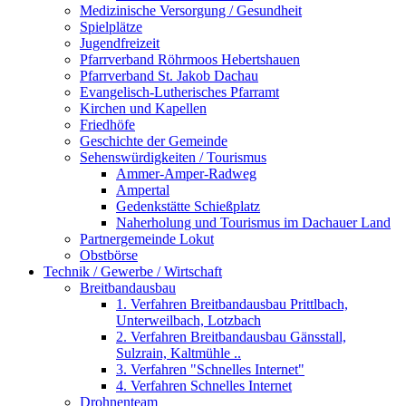
Medizinische Versorgung / Gesundheit
Spielplätze
Jugendfreizeit
Pfarrverband Röhrmoos Hebertshauen
Pfarrverband St. Jakob Dachau
Evangelisch-Lutherisches Pfarramt
Kirchen und Kapellen
Friedhöfe
Geschichte der Gemeinde
Sehenswürdigkeiten / Tourismus
Ammer-Amper-Radweg
Ampertal
Gedenkstätte Schießplatz
Naherholung und Tourismus im Dachauer Land
Partnergemeinde Lokut
Obstbörse
Technik / Gewerbe / Wirtschaft
Breitbandausbau
1. Verfahren Breitbandausbau Prittlbach,
Unterweilbach, Lotzbach
2. Verfahren Breitbandausbau Gänsstall,
Sulzrain, Kaltmühle ..
3. Verfahren "Schnelles Internet"
4. Verfahren Schnelles Internet
Drohnenteam