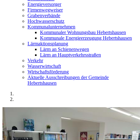
Energieversorger
Firmenwegweiser
Grabenverbände
Hochwasserschutz
Kommunalunternehmen
Kommunaler Wohnungsbau Hebertshausen
Kommunale Energieerzeugung Hebertshausen
Lärmaktionsplanung
Lärm an Schienenwegen
Lärm an Hauptverkehrsstraßen
Verkehr
Wasserwirtschaft
Wirtschaftsförderung
Aktuelle Ausschreibungen der Gemeinde
Hebertshausen