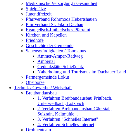
Medizinische Versorgung / Gesundheit
Spielplätze
Jugendfreizeit
Pfarrverband Röhrmoos Hebertshauen
Pfarrverband St. Jakob Dachau
Evangelisch-Lutherisches Pfarramt
Kirchen und Kapellen
Friedhöfe
Geschichte der Gemeinde
Sehenswürdigkeiten / Tourismus
Ammer-Amper-Radweg
Ampertal
Gedenkstätte Schießplatz
Naherholung und Tourismus im Dachauer Land
Partnergemeinde Lokut
Obstbörse
Technik / Gewerbe / Wirtschaft
Breitbandausbau
1. Verfahren Breitbandausbau Prittlbach,
Unterweilbach, Lotzbach
2. Verfahren Breitbandausbau Gänsstall,
Sulzrain, Kaltmühle ..
3. Verfahren "Schnelles Internet"
4. Verfahren Schnelles Internet
Drohnenteam