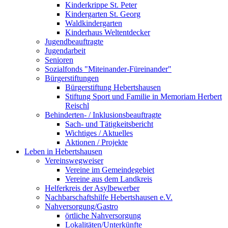
Kinderkrippe St. Peter
Kindergarten St. Georg
Waldkindergarten
Kinderhaus Weltentdecker
Jugendbeauftragte
Jugendarbeit
Senioren
Sozialfonds "Miteinander-Füreinander"
Bürgerstiftungen
Bürgerstiftung Hebertshausen
Stiftung Sport und Familie in Memoriam Herbert
Reischl
Behinderten- / Inklusionsbeauftragte
Sach- und Tätigkeitsbericht
Wichtiges / Aktuelles
Aktionen / Projekte
Leben in Hebertshausen
Vereinswegweiser
Vereine im Gemeindegebiet
Vereine aus dem Landkreis
Helferkreis der Asylbewerber
Nachbarschaftshilfe Hebertshausen e.V.
Nahversorgung/Gastro
örtliche Nahversorgung
Lokalitäten/Unterkünfte