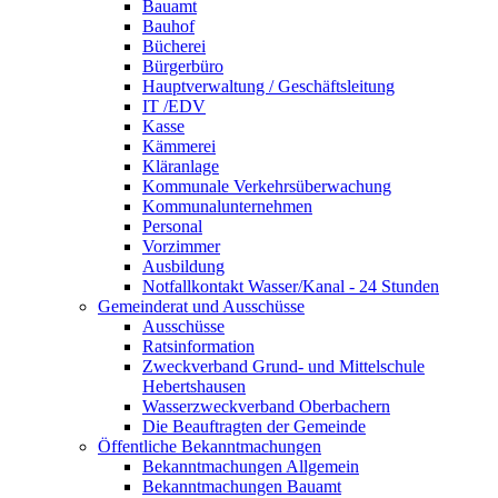
Bauamt
Bauhof
Bücherei
Bürgerbüro
Hauptverwaltung / Geschäftsleitung
IT /EDV
Kasse
Kämmerei
Kläranlage
Kommunale Verkehrsüberwachung
Kommunalunternehmen
Personal
Vorzimmer
Ausbildung
Notfallkontakt Wasser/Kanal - 24 Stunden
Gemeinderat und Ausschüsse
Ausschüsse
Ratsinformation
Zweckverband Grund- und Mittelschule
Hebertshausen
Wasserzweckverband Oberbachern
Die Beauftragten der Gemeinde
Öffentliche Bekanntmachungen
Bekanntmachungen Allgemein
Bekanntmachungen Bauamt