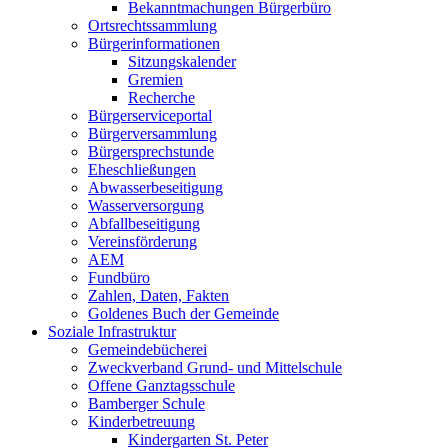
Bekanntmachungen Bürgerbüro
Ortsrechtssammlung
Bürgerinformationen
Sitzungskalender
Gremien
Recherche
Bürgerserviceportal
Bürgerversammlung
Bürgersprechstunde
Eheschließungen
Abwasserbeseitigung
Wasserversorgung
Abfallbeseitigung
Vereinsförderung
AEM
Fundbüro
Zahlen, Daten, Fakten
Goldenes Buch der Gemeinde
Soziale Infrastruktur
Gemeindebücherei
Zweckverband Grund- und Mittelschule
Offene Ganztagsschule
Bamberger Schule
Kinderbetreuung
Kindergarten St. Peter