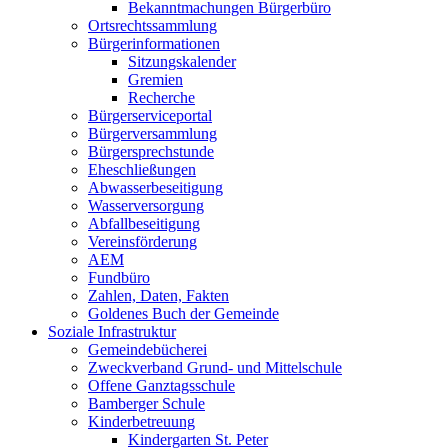
Bekanntmachungen Bürgerbüro
Ortsrechtssammlung
Bürgerinformationen
Sitzungskalender
Gremien
Recherche
Bürgerserviceportal
Bürgerversammlung
Bürgersprechstunde
Eheschließungen
Abwasserbeseitigung
Wasserversorgung
Abfallbeseitigung
Vereinsförderung
AEM
Fundbüro
Zahlen, Daten, Fakten
Goldenes Buch der Gemeinde
Soziale Infrastruktur
Gemeindebücherei
Zweckverband Grund- und Mittelschule
Offene Ganztagsschule
Bamberger Schule
Kinderbetreuung
Kindergarten St. Peter