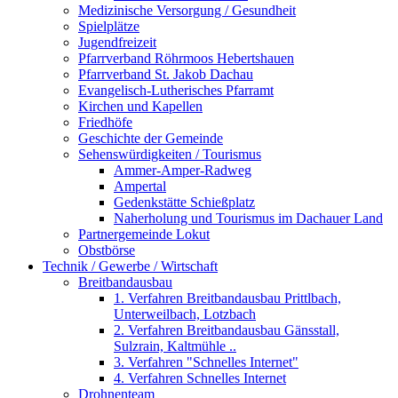
Medizinische Versorgung / Gesundheit
Spielplätze
Jugendfreizeit
Pfarrverband Röhrmoos Hebertshauen
Pfarrverband St. Jakob Dachau
Evangelisch-Lutherisches Pfarramt
Kirchen und Kapellen
Friedhöfe
Geschichte der Gemeinde
Sehenswürdigkeiten / Tourismus
Ammer-Amper-Radweg
Ampertal
Gedenkstätte Schießplatz
Naherholung und Tourismus im Dachauer Land
Partnergemeinde Lokut
Obstbörse
Technik / Gewerbe / Wirtschaft
Breitbandausbau
1. Verfahren Breitbandausbau Prittlbach,
Unterweilbach, Lotzbach
2. Verfahren Breitbandausbau Gänsstall,
Sulzrain, Kaltmühle ..
3. Verfahren "Schnelles Internet"
4. Verfahren Schnelles Internet
Drohnenteam