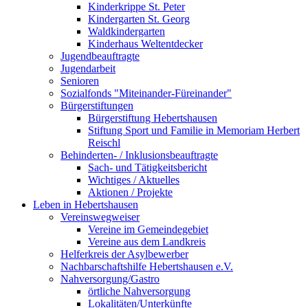
Kinderkrippe St. Peter
Kindergarten St. Georg
Waldkindergarten
Kinderhaus Weltentdecker
Jugendbeauftragte
Jugendarbeit
Senioren
Sozialfonds "Miteinander-Füreinander"
Bürgerstiftungen
Bürgerstiftung Hebertshausen
Stiftung Sport und Familie in Memoriam Herbert
Reischl
Behinderten- / Inklusionsbeauftragte
Sach- und Tätigkeitsbericht
Wichtiges / Aktuelles
Aktionen / Projekte
Leben in Hebertshausen
Vereinswegweiser
Vereine im Gemeindegebiet
Vereine aus dem Landkreis
Helferkreis der Asylbewerber
Nachbarschaftshilfe Hebertshausen e.V.
Nahversorgung/Gastro
örtliche Nahversorgung
Lokalitäten/Unterkünfte