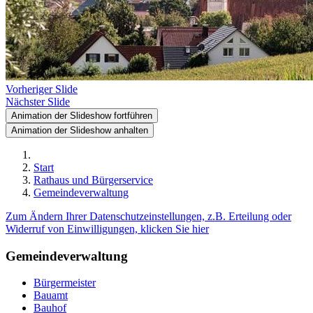
Vorheriger Slide
Nächster Slide
Animation der Slideshow fortführen
Animation der Slideshow anhalten
Start
Rathaus und Bürgerservice
Gemeindeverwaltung
Zum Ändern Ihrer Datenschutzeinstellungen, z.B. Erteilung oder
Widerruf von Einwilligungen, klicken Sie hier
Gemeindeverwaltung
Bürgermeister
Bauamt
Bauhof