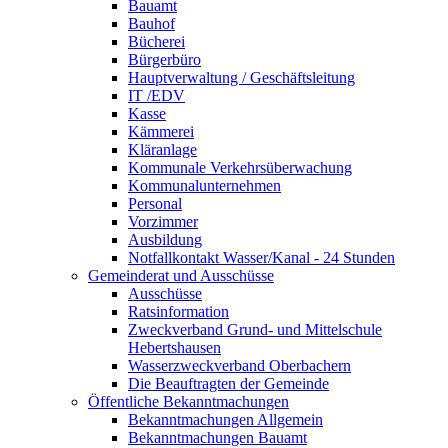
Bauamt
Bauhof
Bücherei
Bürgerbüro
Hauptverwaltung / Geschäftsleitung
IT /EDV
Kasse
Kämmerei
Kläranlage
Kommunale Verkehrsüberwachung
Kommunalunternehmen
Personal
Vorzimmer
Ausbildung
Notfallkontakt Wasser/Kanal - 24 Stunden
Gemeinderat und Ausschüsse
Ausschüsse
Ratsinformation
Zweckverband Grund- und Mittelschule
Hebertshausen
Wasserzweckverband Oberbachern
Die Beauftragten der Gemeinde
Öffentliche Bekanntmachungen
Bekanntmachungen Allgemein
Bekanntmachungen Bauamt