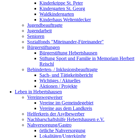
Kinderkrippe St. Peter
Kindergarten St. Georg
Waldkindergarten
Kinderhaus Weltentdecker
Jugendbeauftragte
Jugendarbeit
Senioren
Sozialfonds "Miteinander-Füreinander"
Bürgerstiftungen
Bürgerstiftung Hebertshausen
Stiftung Sport und Familie in Memoriam Herbert
Reischl
Behinderten- / Inklusionsbeauftragte
Sach- und Tätigkeitsbericht
Wichtiges / Aktuelles
Aktionen / Projekte
Leben in Hebertshausen
Vereinswegweiser
Vereine im Gemeindegebiet
Vereine aus dem Landkreis
Helferkreis der Asylbewerber
Nachbarschaftshilfe Hebertshausen e.V.
Nahversorgung/Gastro
örtliche Nahversorgung
Lokalitäten/Unterkünfte