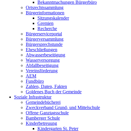
Bekanntmachungen Bürgerbüro
Ortsrechtssammlung
Bürgerinformationen
Sitzungskalender
Gremien
Recherche
Bürgerserviceportal
Bürgerversammlung
Bürgersprechstunde
Eheschließungen
Abwasserbeseitigung
Wasserversorgung
Abfallbeseitigung
Vereinsförderung
AEM
Fundbüro
Zahlen, Daten, Fakten
Goldenes Buch der Gemeinde
Soziale Infrastruktur
Gemeindebücherei
Zweckverband Grund- und Mittelschule
Offene Ganztagsschule
Bamberger Schule
Kinderbetreuung
Kindergarten St. Peter