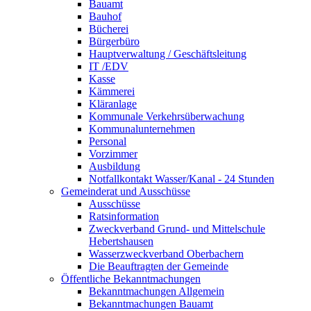
Bauamt
Bauhof
Bücherei
Bürgerbüro
Hauptverwaltung / Geschäftsleitung
IT /EDV
Kasse
Kämmerei
Kläranlage
Kommunale Verkehrsüberwachung
Kommunalunternehmen
Personal
Vorzimmer
Ausbildung
Notfallkontakt Wasser/Kanal - 24 Stunden
Gemeinderat und Ausschüsse
Ausschüsse
Ratsinformation
Zweckverband Grund- und Mittelschule
Hebertshausen
Wasserzweckverband Oberbachern
Die Beauftragten der Gemeinde
Öffentliche Bekanntmachungen
Bekanntmachungen Allgemein
Bekanntmachungen Bauamt