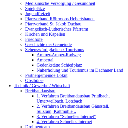
Medizinische Versorgung / Gesundheit
Spielplätze
Jugendfreizeit
Pfarrverband Röhrmoos Hebertshauen
Pfarrverband St. Jakob Dachau
Evangelisch-Lutherisches Pfarramt
Kirchen und Kapellen
Friedhöfe
Geschichte der Gemeinde
Sehenswürdigkeiten / Tourismus
Ammer-Amper-Radweg
Ampertal
Gedenkstätte Schießplatz
Naherholung und Tourismus im Dachauer Land
Partnergemeinde Lokut
Obstbörse
Technik / Gewerbe / Wirtschaft
Breitbandausbau
1. Verfahren Breitbandausbau Prittlbach,
Unterweilbach, Lotzbach
2. Verfahren Breitbandausbau Gänsstall,
Sulzrain, Kaltmühle ..
3. Verfahren "Schnelles Internet"
4. Verfahren Schnelles Internet
Drohnenteam