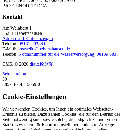
IBAN: DE21 7009 1500 0000 7029 00
BIC: GENODEF1DCA
Kontakt
Am Weinberg 1
85241
Hebertshausen
Adresse auf Karte anzeigen
Telefon:
08131 29286 0
E-Mail:
poststelle@hebertshausen.de
Telefon:
Notfallnummer für die Wasserversorgung: 08139 6837
CMS
, © 2026
digital
fabriX
Seitenanfang
30
3857-1614815069-0
Cookie-Einstellungen
Wir verwenden Cookies, um Ihnen ein optimales Webseiten-
Erlebnis zu bieten. Dazu zählen Cookies, die für den Betrieb der
Seite notwendig sind, sowie solche, die lediglich zu anonymen
Statistikzwecken, für Komforteinstellungen oder zur Anzeige
personalisierter Inhalte genutzt werden. Sie können selbst