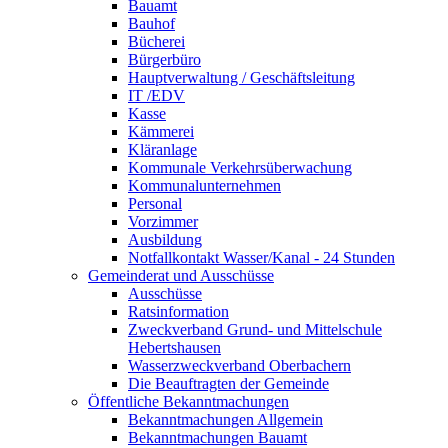
Bauamt
Bauhof
Bücherei
Bürgerbüro
Hauptverwaltung / Geschäftsleitung
IT /EDV
Kasse
Kämmerei
Kläranlage
Kommunale Verkehrsüberwachung
Kommunalunternehmen
Personal
Vorzimmer
Ausbildung
Notfallkontakt Wasser/Kanal - 24 Stunden
Gemeinderat und Ausschüsse
Ausschüsse
Ratsinformation
Zweckverband Grund- und Mittelschule
Hebertshausen
Wasserzweckverband Oberbachern
Die Beauftragten der Gemeinde
Öffentliche Bekanntmachungen
Bekanntmachungen Allgemein
Bekanntmachungen Bauamt