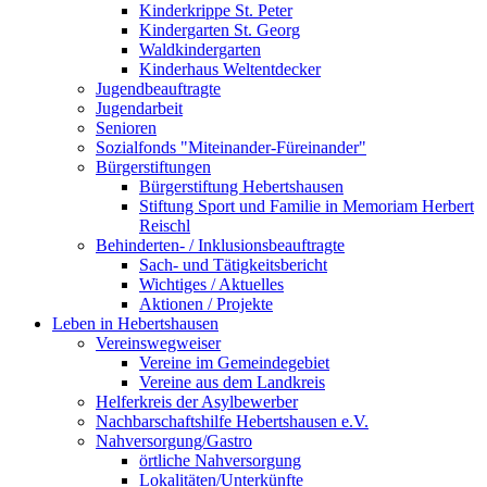
Kinderkrippe St. Peter
Kindergarten St. Georg
Waldkindergarten
Kinderhaus Weltentdecker
Jugendbeauftragte
Jugendarbeit
Senioren
Sozialfonds "Miteinander-Füreinander"
Bürgerstiftungen
Bürgerstiftung Hebertshausen
Stiftung Sport und Familie in Memoriam Herbert
Reischl
Behinderten- / Inklusionsbeauftragte
Sach- und Tätigkeitsbericht
Wichtiges / Aktuelles
Aktionen / Projekte
Leben in Hebertshausen
Vereinswegweiser
Vereine im Gemeindegebiet
Vereine aus dem Landkreis
Helferkreis der Asylbewerber
Nachbarschaftshilfe Hebertshausen e.V.
Nahversorgung/Gastro
örtliche Nahversorgung
Lokalitäten/Unterkünfte