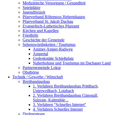
Medizinische Versorgung / Gesundheit
Spielplätze
Jugendfreizeit
Pfarrverband Röhrmoos Hebertshauen
Pfarrverband St. Jakob Dachau
Evangelisch-Lutherisches Pfarramt
Kirchen und Kapellen
Friedhöfe
Geschichte der Gemeinde
Sehenswürdigkeiten / Tourismus
Ammer-Amper-Radweg
Ampertal
Gedenkstätte Schießplatz
Naherholung und Tourismus im Dachauer Land
Partnergemeinde Lokut
Obstbörse
Technik / Gewerbe / Wirtschaft
Breitbandausbau
1. Verfahren Breitbandausbau Prittlbach,
Unterweilbach, Lotzbach
2. Verfahren Breitbandausbau Gänsstall,
Sulzrain, Kaltmühle ..
3. Verfahren "Schnelles Internet"
4. Verfahren Schnelles Internet
Drohnenteam