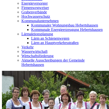
Energieversorger
Firmenwegweiser
Grabenverbände
Hochwasserschutz
Kommunalunternehmen
Kommunaler Wohnungsbau Hebertshausen
Kommunale Energieerzeugung Hebertshausen
Lärmaktionsplanung
Lärm an Schienenwegen
Lärm an Hauptverkehrsstraßen
Verkehr
Wasserwirtschaft
Wirtschaftsförderung
Aktuelle Ausschreibungen der Gemeinde
Hebertshausen