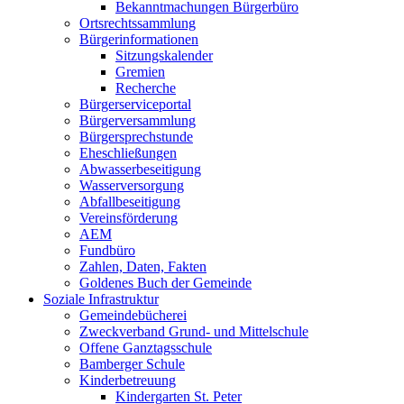
Bekanntmachungen Bürgerbüro
Ortsrechtssammlung
Bürgerinformationen
Sitzungskalender
Gremien
Recherche
Bürgerserviceportal
Bürgerversammlung
Bürgersprechstunde
Eheschließungen
Abwasserbeseitigung
Wasserversorgung
Abfallbeseitigung
Vereinsförderung
AEM
Fundbüro
Zahlen, Daten, Fakten
Goldenes Buch der Gemeinde
Soziale Infrastruktur
Gemeindebücherei
Zweckverband Grund- und Mittelschule
Offene Ganztagsschule
Bamberger Schule
Kinderbetreuung
Kindergarten St. Peter