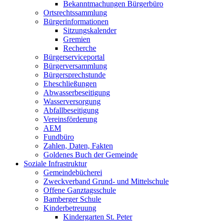
Bekanntmachungen Bürgerbüro
Ortsrechtssammlung
Bürgerinformationen
Sitzungskalender
Gremien
Recherche
Bürgerserviceportal
Bürgerversammlung
Bürgersprechstunde
Eheschließungen
Abwasserbeseitigung
Wasserversorgung
Abfallbeseitigung
Vereinsförderung
AEM
Fundbüro
Zahlen, Daten, Fakten
Goldenes Buch der Gemeinde
Soziale Infrastruktur
Gemeindebücherei
Zweckverband Grund- und Mittelschule
Offene Ganztagsschule
Bamberger Schule
Kinderbetreuung
Kindergarten St. Peter