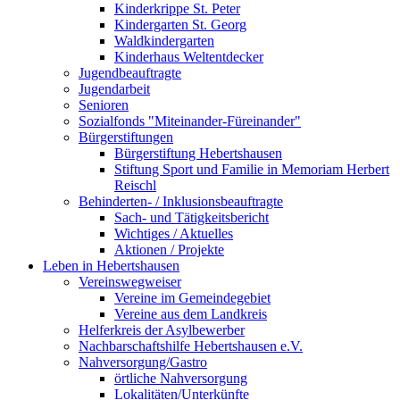
Kinderkrippe St. Peter
Kindergarten St. Georg
Waldkindergarten
Kinderhaus Weltentdecker
Jugendbeauftragte
Jugendarbeit
Senioren
Sozialfonds "Miteinander-Füreinander"
Bürgerstiftungen
Bürgerstiftung Hebertshausen
Stiftung Sport und Familie in Memoriam Herbert
Reischl
Behinderten- / Inklusionsbeauftragte
Sach- und Tätigkeitsbericht
Wichtiges / Aktuelles
Aktionen / Projekte
Leben in Hebertshausen
Vereinswegweiser
Vereine im Gemeindegebiet
Vereine aus dem Landkreis
Helferkreis der Asylbewerber
Nachbarschaftshilfe Hebertshausen e.V.
Nahversorgung/Gastro
örtliche Nahversorgung
Lokalitäten/Unterkünfte