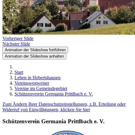
Vorheriger Slide
Nächster Slide
Animation der Slideshow fortführen
Animation der Slideshow anhalten
Start
Leben in Hebertshausen
Vereinswegweiser
Vereine im Gemeindegebiet
Schützenverein Germania Prittlbach e. V.
Zum Ändern Ihrer Datenschutzeinstellungen, z.B. Erteilung oder
Widerruf von Einwilligungen, klicken Sie hier
Schützenverein Germania Prittlbach e. V.