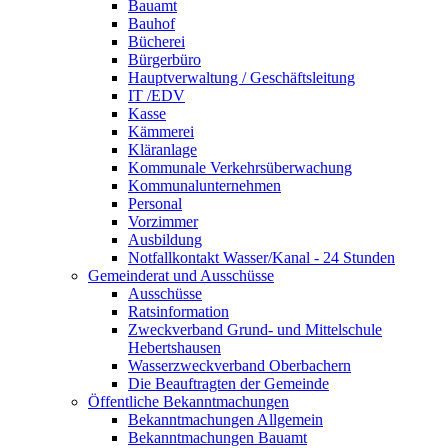
Bauamt
Bauhof
Bücherei
Bürgerbüro
Hauptverwaltung / Geschäftsleitung
IT /EDV
Kasse
Kämmerei
Kläranlage
Kommunale Verkehrsüberwachung
Kommunalunternehmen
Personal
Vorzimmer
Ausbildung
Notfallkontakt Wasser/Kanal - 24 Stunden
Gemeinderat und Ausschüsse
Ausschüsse
Ratsinformation
Zweckverband Grund- und Mittelschule
Hebertshausen
Wasserzweckverband Oberbachern
Die Beauftragten der Gemeinde
Öffentliche Bekanntmachungen
Bekanntmachungen Allgemein
Bekanntmachungen Bauamt