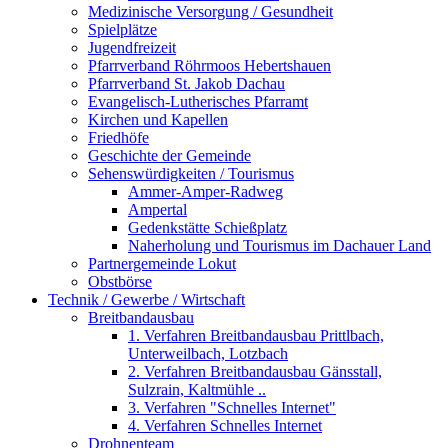
Medizinische Versorgung / Gesundheit
Spielplätze
Jugendfreizeit
Pfarrverband Röhrmoos Hebertshauen
Pfarrverband St. Jakob Dachau
Evangelisch-Lutherisches Pfarramt
Kirchen und Kapellen
Friedhöfe
Geschichte der Gemeinde
Sehenswürdigkeiten / Tourismus
Ammer-Amper-Radweg
Ampertal
Gedenkstätte Schießplatz
Naherholung und Tourismus im Dachauer Land
Partnergemeinde Lokut
Obstbörse
Technik / Gewerbe / Wirtschaft
Breitbandausbau
1. Verfahren Breitbandausbau Prittlbach,
Unterweilbach, Lotzbach
2. Verfahren Breitbandausbau Gänsstall,
Sulzrain, Kaltmühle ..
3. Verfahren "Schnelles Internet"
4. Verfahren Schnelles Internet
Drohnenteam