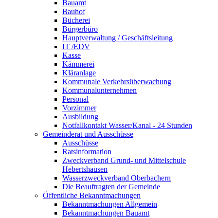
Bauamt
Bauhof
Bücherei
Bürgerbüro
Hauptverwaltung / Geschäftsleitung
IT /EDV
Kasse
Kämmerei
Kläranlage
Kommunale Verkehrsüberwachung
Kommunalunternehmen
Personal
Vorzimmer
Ausbildung
Notfallkontakt Wasser/Kanal - 24 Stunden
Gemeinderat und Ausschüsse
Ausschüsse
Ratsinformation
Zweckverband Grund- und Mittelschule
Hebertshausen
Wasserzweckverband Oberbachern
Die Beauftragten der Gemeinde
Öffentliche Bekanntmachungen
Bekanntmachungen Allgemein
Bekanntmachungen Bauamt