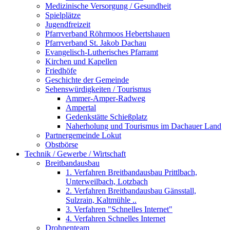
Medizinische Versorgung / Gesundheit
Spielplätze
Jugendfreizeit
Pfarrverband Röhrmoos Hebertshauen
Pfarrverband St. Jakob Dachau
Evangelisch-Lutherisches Pfarramt
Kirchen und Kapellen
Friedhöfe
Geschichte der Gemeinde
Sehenswürdigkeiten / Tourismus
Ammer-Amper-Radweg
Ampertal
Gedenkstätte Schießplatz
Naherholung und Tourismus im Dachauer Land
Partnergemeinde Lokut
Obstbörse
Technik / Gewerbe / Wirtschaft
Breitbandausbau
1. Verfahren Breitbandausbau Prittlbach,
Unterweilbach, Lotzbach
2. Verfahren Breitbandausbau Gänsstall,
Sulzrain, Kaltmühle ..
3. Verfahren "Schnelles Internet"
4. Verfahren Schnelles Internet
Drohnenteam