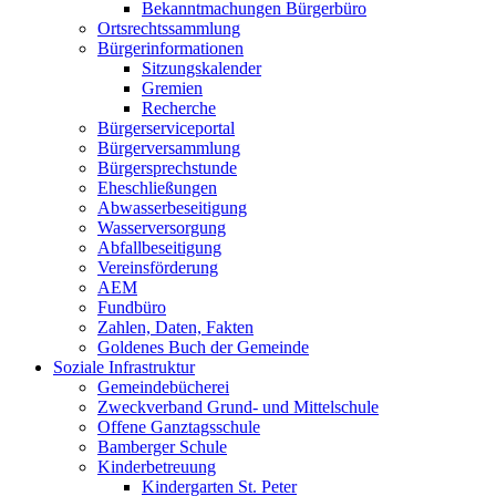
Bekanntmachungen Bürgerbüro
Ortsrechtssammlung
Bürgerinformationen
Sitzungskalender
Gremien
Recherche
Bürgerserviceportal
Bürgerversammlung
Bürgersprechstunde
Eheschließungen
Abwasserbeseitigung
Wasserversorgung
Abfallbeseitigung
Vereinsförderung
AEM
Fundbüro
Zahlen, Daten, Fakten
Goldenes Buch der Gemeinde
Soziale Infrastruktur
Gemeindebücherei
Zweckverband Grund- und Mittelschule
Offene Ganztagsschule
Bamberger Schule
Kinderbetreuung
Kindergarten St. Peter