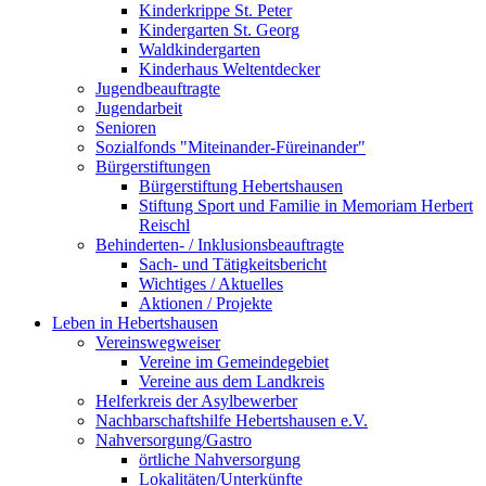
Kinderkrippe St. Peter
Kindergarten St. Georg
Waldkindergarten
Kinderhaus Weltentdecker
Jugendbeauftragte
Jugendarbeit
Senioren
Sozialfonds "Miteinander-Füreinander"
Bürgerstiftungen
Bürgerstiftung Hebertshausen
Stiftung Sport und Familie in Memoriam Herbert
Reischl
Behinderten- / Inklusionsbeauftragte
Sach- und Tätigkeitsbericht
Wichtiges / Aktuelles
Aktionen / Projekte
Leben in Hebertshausen
Vereinswegweiser
Vereine im Gemeindegebiet
Vereine aus dem Landkreis
Helferkreis der Asylbewerber
Nachbarschaftshilfe Hebertshausen e.V.
Nahversorgung/Gastro
örtliche Nahversorgung
Lokalitäten/Unterkünfte