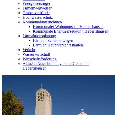
Energieversorger
Firmenwegweiser
Grabenverbände
Hochwasserschutz
Kommunalunternehmen
Kommunaler Wohnungsbau Hebertshausen
Kommunale Energieerzeugung Hebertshausen
Lärmaktionsplanung
Lärm an Schienenwegen
Lärm an Hauptverkehrsstraßen
Verkehr
Wasserwirtschaft
Wirtschaftsförderung
Aktuelle Ausschreibungen der Gemeinde
Hebertshausen