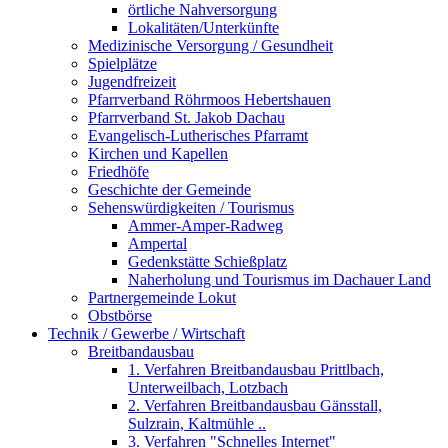
örtliche Nahversorgung
Lokalitäten/Unterkünfte
Medizinische Versorgung / Gesundheit
Spielplätze
Jugendfreizeit
Pfarrverband Röhrmoos Hebertshauen
Pfarrverband St. Jakob Dachau
Evangelisch-Lutherisches Pfarramt
Kirchen und Kapellen
Friedhöfe
Geschichte der Gemeinde
Sehenswürdigkeiten / Tourismus
Ammer-Amper-Radweg
Ampertal
Gedenkstätte Schießplatz
Naherholung und Tourismus im Dachauer Land
Partnergemeinde Lokut
Obstbörse
Technik / Gewerbe / Wirtschaft
Breitbandausbau
1. Verfahren Breitbandausbau Prittlbach,
Unterweilbach, Lotzbach
2. Verfahren Breitbandausbau Gänsstall,
Sulzrain, Kaltmühle ..
3. Verfahren "Schnelles Internet"