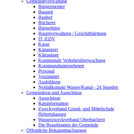
Gemeindeverwaltung
Bürgermeister
Bauamt
Bauhof
Bücherei
Bürgerbüro
Hauptverwaltung / Geschäftsleitung
IT /EDV
Kasse
Kämmerei
Kläranlage
Kommunale Verkehrsüberwachung
Kommunalunternehmen
Personal
Vorzimmer
Ausbildung
Notfallkontakt Wasser/Kanal - 24 Stunden
Gemeinderat und Ausschüsse
Ausschüsse
Ratsinformation
Zweckverband Grund- und Mittelschule
Hebertshausen
Wasserzweckverband Oberbachern
Die Beauftragten der Gemeinde
Öffentliche Bekanntmachungen