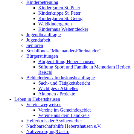
Kinderbetreuung
Kindergarten St. Peter
Kinderkrippe St. Peter
Kindergarten St. Georg
Waldkindergarten
Kinderhaus Weltentdecker
Jugendbeauftragte
Jugendarbeit
Senioren
Sozialfonds "Miteinander-Füreinander"
Bürgerstiftungen
Bürgerstiftung Hebertshausen
Stiftung Sport und Familie in Memoriam Herbert
Reischl
Behinderten- / Inklusionsbeauftragte
Sach- und Tätigkeitsbericht
Wichtiges / Aktuelles
Aktionen / Projekte
Leben in Hebertshausen
Vereinswegweiser
Vereine im Gemeindegebiet
Vereine aus dem Landkreis
Helferkreis der Asylbewerber
Nachbarschaftshilfe Hebertshausen e.V.
Nahversorgung/Gastro