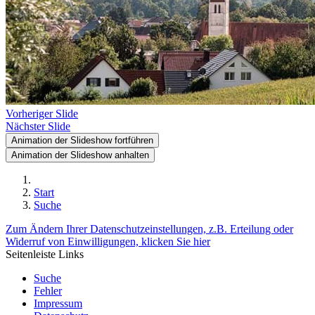
Vorheriger Slide
Nächster Slide
Animation der Slideshow fortführen
Animation der Slideshow anhalten
Start
Suche
Zum Ändern Ihrer Datenschutzeinstellungen, z.B. Erteilung oder
Widerruf von Einwilligungen, klicken Sie hier
Seitenleiste Links
Suche
Fehler
Impressum