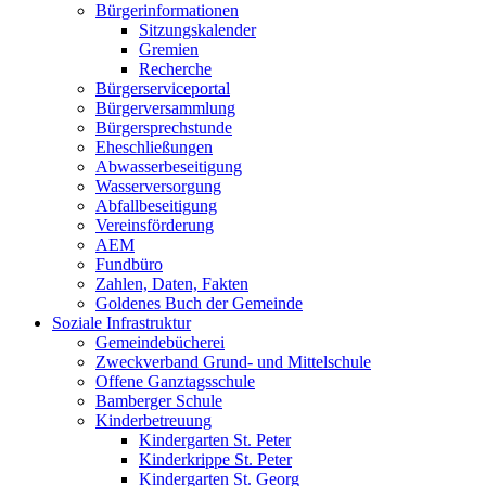
Bürgerinformationen
Sitzungskalender
Gremien
Recherche
Bürgerserviceportal
Bürgerversammlung
Bürgersprechstunde
Eheschließungen
Abwasserbeseitigung
Wasserversorgung
Abfallbeseitigung
Vereinsförderung
AEM
Fundbüro
Zahlen, Daten, Fakten
Goldenes Buch der Gemeinde
Soziale Infrastruktur
Gemeindebücherei
Zweckverband Grund- und Mittelschule
Offene Ganztagsschule
Bamberger Schule
Kinderbetreuung
Kindergarten St. Peter
Kinderkrippe St. Peter
Kindergarten St. Georg