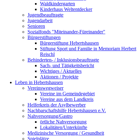
Waldkindergarten
Kinderhaus Weltentdecker
Jugendbeauftragte
Jugendarbeit
Senioren
Sozialfonds "Miteinander-Füreinander"
Bürgerstiftungen
Bürgerstiftung Hebertshausen
Stiftung Sport und Familie in Memoriam Herbert
Reischl
Behinderten- / Inklusionsbeauftragte
Sach- und Tätigkeitsbericht
Wichtiges / Aktuelles
Aktionen / Projekte
Leben in Hebertshausen
Vereinswegweiser
Vereine im Gemeindegebiet
Vereine aus dem Landkreis
Helferkreis der Asylbewerber
Nachbarschaftshilfe Hebertshausen e.V.
Nahversorgung/Gastro
örtliche Nahversorgung
Lokalitäten/Unterkünfte
Medizinische Versorgung / Gesundheit
Spielplätze