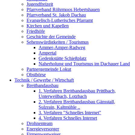
Jugendfreizeit
Pfarrverband Röhrmoos Hebertshauen
Pfarrverband St. Jakob Dachau
Evangelisch-Lutherisches Pfarramt
Kirchen und Kapellen
Friedhöfe
Geschichte der Gemeinde
Sehenswürdigkeiten / Tourismus
Ammer-Amper-Radweg
Ampertal
Gedenkstätte Schießplatz
Naherholung und Tourismus im Dachauer Land
Partnergemeinde Lokut
Obstbörse
Technik / Gewerbe / Wirtschaft
Breitbandausbau
1. Verfahren Breitbandausbau Prittlbach,
Unterweilbach, Lotzbach
2. Verfahren Breitbandausbau Gänsstall,
Sulzrain, Kaltmühle ..
3. Verfahren "Schnelles Internet"
4. Verfahren Schnelles Internet
Drohnenteam
Energieversorger
Firmenwegweiser