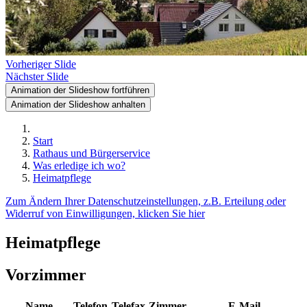
Vorheriger Slide
Nächster Slide
Animation der Slideshow fortführen
Animation der Slideshow anhalten
Start
Rathaus und Bürgerservice
Was erledige ich wo?
Heimatpflege
Zum Ändern Ihrer Datenschutzeinstellungen, z.B. Erteilung oder
Widerruf von Einwilligungen, klicken Sie hier
Heimatpflege
Vorzimmer
Name
Telefon
Telefax
Zimmer
E-Mail