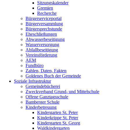
Sitzungskalender
Gremien
Recherche
Bürgerserviceportal
Bürgerversammlung
Bürgersprechstunde
Eheschließungen
Abwasserbeseitigung
Wasserversorgung
Abfallbeseitigung
Vereinsförderung
AEM
Fundbüro
Zahlen, Daten, Fakten
Goldenes Buch der Gemeinde
Soziale Infrastruktur
Gemeindebücherei
Zweckverband Grund- und Mittelschule
Offene Ganztagsschule
Bamberger Schule
Kinderbetreuung
Kindergarten St. Peter
Kinderkrippe St. Peter
Kindergarten St. Georg
Waldkindergarten