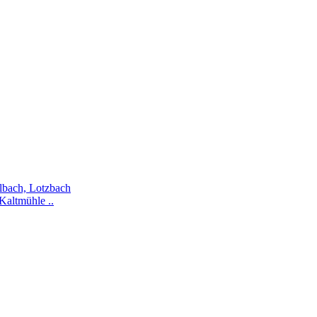
ilbach, Lotzbach
Kaltmühle ..