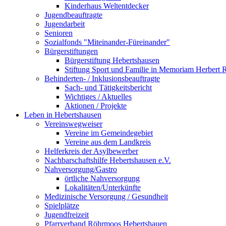
Kinderhaus Weltentdecker
Jugendbeauftragte
Jugendarbeit
Senioren
Sozialfonds "Miteinander-Füreinander"
Bürgerstiftungen
Bürgerstiftung Hebertshausen
Stiftung Sport und Familie in Memoriam Herbert R
Behinderten- / Inklusionsbeauftragte
Sach- und Tätigkeitsbericht
Wichtiges / Aktuelles
Aktionen / Projekte
Leben in Hebertshausen
Vereinswegweiser
Vereine im Gemeindegebiet
Vereine aus dem Landkreis
Helferkreis der Asylbewerber
Nachbarschaftshilfe Hebertshausen e.V.
Nahversorgung/Gastro
örtliche Nahversorgung
Lokalitäten/Unterkünfte
Medizinische Versorgung / Gesundheit
Spielplätze
Jugendfreizeit
Pfarrverband Röhrmoos Hebertshauen