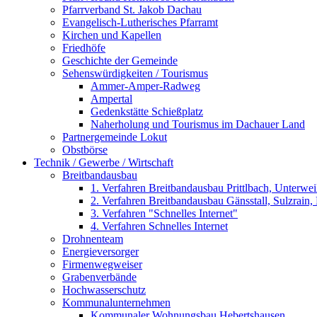
Pfarrverband St. Jakob Dachau
Evangelisch-Lutherisches Pfarramt
Kirchen und Kapellen
Friedhöfe
Geschichte der Gemeinde
Sehenswürdigkeiten / Tourismus
Ammer-Amper-Radweg
Ampertal
Gedenkstätte Schießplatz
Naherholung und Tourismus im Dachauer Land
Partnergemeinde Lokut
Obstbörse
Technik / Gewerbe / Wirtschaft
Breitbandausbau
1. Verfahren Breitbandausbau Prittlbach, Unterwe
2. Verfahren Breitbandausbau Gänsstall, Sulzrain, 
3. Verfahren "Schnelles Internet"
4. Verfahren Schnelles Internet
Drohnenteam
Energieversorger
Firmenwegweiser
Grabenverbände
Hochwasserschutz
Kommunalunternehmen
Kommunaler Wohnungsbau Hebertshausen