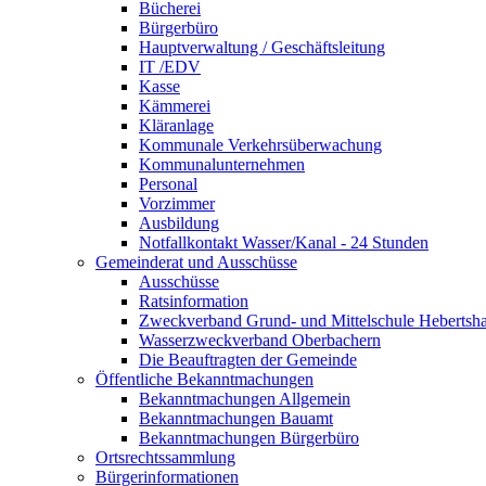
Bücherei
Bürgerbüro
Hauptverwaltung / Geschäftsleitung
IT /EDV
Kasse
Kämmerei
Kläranlage
Kommunale Verkehrsüberwachung
Kommunalunternehmen
Personal
Vorzimmer
Ausbildung
Notfallkontakt Wasser/Kanal - 24 Stunden
Gemeinderat und Ausschüsse
Ausschüsse
Ratsinformation
Zweckverband Grund- und Mittelschule Hebertsh
Wasserzweckverband Oberbachern
Die Beauftragten der Gemeinde
Öffentliche Bekanntmachungen
Bekanntmachungen Allgemein
Bekanntmachungen Bauamt
Bekanntmachungen Bürgerbüro
Ortsrechtssammlung
Bürgerinformationen