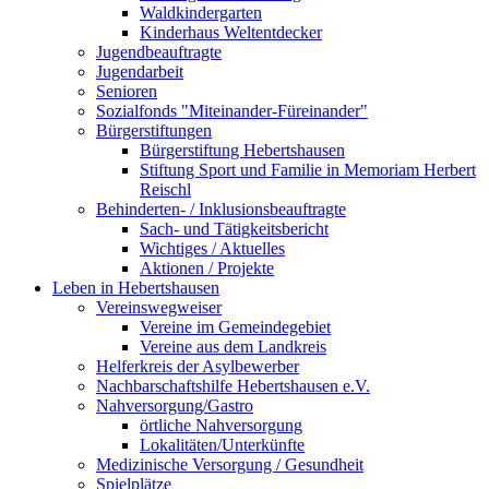
Waldkindergarten
Kinderhaus Weltentdecker
Jugendbeauftragte
Jugendarbeit
Senioren
Sozialfonds "Miteinander-Füreinander"
Bürgerstiftungen
Bürgerstiftung Hebertshausen
Stiftung Sport und Familie in Memoriam Herbert
Reischl
Behinderten- / Inklusionsbeauftragte
Sach- und Tätigkeitsbericht
Wichtiges / Aktuelles
Aktionen / Projekte
Leben in Hebertshausen
Vereinswegweiser
Vereine im Gemeindegebiet
Vereine aus dem Landkreis
Helferkreis der Asylbewerber
Nachbarschaftshilfe Hebertshausen e.V.
Nahversorgung/Gastro
örtliche Nahversorgung
Lokalitäten/Unterkünfte
Medizinische Versorgung / Gesundheit
Spielplätze