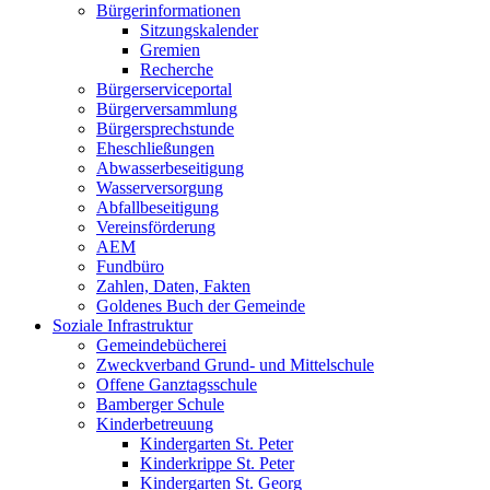
Bürgerinformationen
Sitzungskalender
Gremien
Recherche
Bürgerserviceportal
Bürgerversammlung
Bürgersprechstunde
Eheschließungen
Abwasserbeseitigung
Wasserversorgung
Abfallbeseitigung
Vereinsförderung
AEM
Fundbüro
Zahlen, Daten, Fakten
Goldenes Buch der Gemeinde
Soziale Infrastruktur
Gemeindebücherei
Zweckverband Grund- und Mittelschule
Offene Ganztagsschule
Bamberger Schule
Kinderbetreuung
Kindergarten St. Peter
Kinderkrippe St. Peter
Kindergarten St. Georg