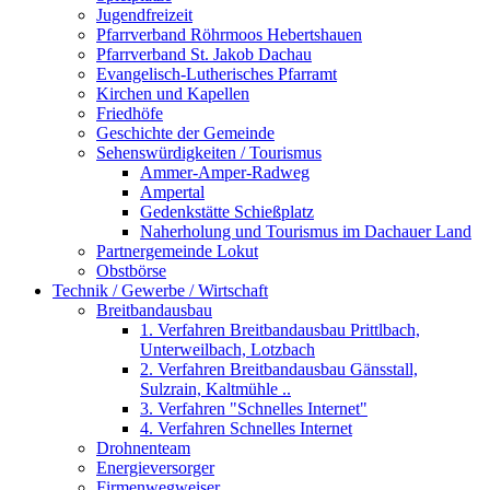
Jugendfreizeit
Pfarrverband Röhrmoos Hebertshauen
Pfarrverband St. Jakob Dachau
Evangelisch-Lutherisches Pfarramt
Kirchen und Kapellen
Friedhöfe
Geschichte der Gemeinde
Sehenswürdigkeiten / Tourismus
Ammer-Amper-Radweg
Ampertal
Gedenkstätte Schießplatz
Naherholung und Tourismus im Dachauer Land
Partnergemeinde Lokut
Obstbörse
Technik / Gewerbe / Wirtschaft
Breitbandausbau
1. Verfahren Breitbandausbau Prittlbach,
Unterweilbach, Lotzbach
2. Verfahren Breitbandausbau Gänsstall,
Sulzrain, Kaltmühle ..
3. Verfahren "Schnelles Internet"
4. Verfahren Schnelles Internet
Drohnenteam
Energieversorger
Firmenwegweiser