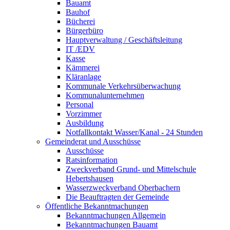
Bauamt
Bauhof
Bücherei
Bürgerbüro
Hauptverwaltung / Geschäftsleitung
IT /EDV
Kasse
Kämmerei
Kläranlage
Kommunale Verkehrsüberwachung
Kommunalunternehmen
Personal
Vorzimmer
Ausbildung
Notfallkontakt Wasser/Kanal - 24 Stunden
Gemeinderat und Ausschüsse
Ausschüsse
Ratsinformation
Zweckverband Grund- und Mittelschule
Hebertshausen
Wasserzweckverband Oberbachern
Die Beauftragten der Gemeinde
Öffentliche Bekanntmachungen
Bekanntmachungen Allgemein
Bekanntmachungen Bauamt