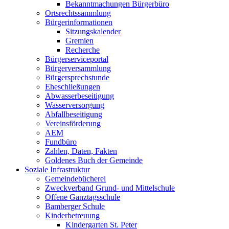
Bekanntmachungen Bürgerbüro
Ortsrechtssammlung
Bürgerinformationen
Sitzungskalender
Gremien
Recherche
Bürgerserviceportal
Bürgerversammlung
Bürgersprechstunde
Eheschließungen
Abwasserbeseitigung
Wasserversorgung
Abfallbeseitigung
Vereinsförderung
AEM
Fundbüro
Zahlen, Daten, Fakten
Goldenes Buch der Gemeinde
Soziale Infrastruktur
Gemeindebücherei
Zweckverband Grund- und Mittelschule
Offene Ganztagsschule
Bamberger Schule
Kinderbetreuung
Kindergarten St. Peter