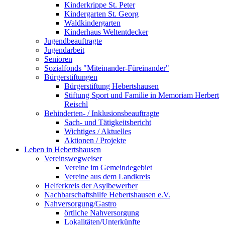
Kinderkrippe St. Peter
Kindergarten St. Georg
Waldkindergarten
Kinderhaus Weltentdecker
Jugendbeauftragte
Jugendarbeit
Senioren
Sozialfonds "Miteinander-Füreinander"
Bürgerstiftungen
Bürgerstiftung Hebertshausen
Stiftung Sport und Familie in Memoriam Herbert
Reischl
Behinderten- / Inklusionsbeauftragte
Sach- und Tätigkeitsbericht
Wichtiges / Aktuelles
Aktionen / Projekte
Leben in Hebertshausen
Vereinswegweiser
Vereine im Gemeindegebiet
Vereine aus dem Landkreis
Helferkreis der Asylbewerber
Nachbarschaftshilfe Hebertshausen e.V.
Nahversorgung/Gastro
örtliche Nahversorgung
Lokalitäten/Unterkünfte