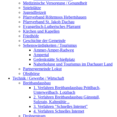
Medizinische Versorgung / Gesundheit
Spielplätze
Jugendfreizeit
Pfarrverband Röhrmoos Hebertshauen
Pfarrverband St. Jakob Dachau
Evangelisch-Lutherisches Pfarramt
Kirchen und Kapellen
Friedhöfe
Geschichte der Gemeinde
Sehenswürdigkeiten / Tourismus
Ammer-Amper-Radweg
Ampertal
Gedenkstätte Schießplatz
Naherholung und Tourismus im Dachauer Land
Partnergemeinde Lokut
Obstbörse
Technik / Gewerbe / Wirtschaft
Breitbandausbau
1. Verfahren Breitbandausbau Prittlbach,
Unterweilbach, Lotzbach
2. Verfahren Breitbandausbau Gänsstall,
Sulzrain, Kaltmühle ..
3. Verfahren "Schnelles Internet"
4. Verfahren Schnelles Internet
Drohnenteam