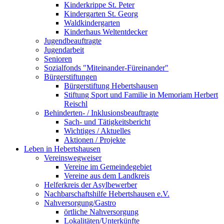
Kinderkrippe St. Peter
Kindergarten St. Georg
Waldkindergarten
Kinderhaus Weltentdecker
Jugendbeauftragte
Jugendarbeit
Senioren
Sozialfonds "Miteinander-Füreinander"
Bürgerstiftungen
Bürgerstiftung Hebertshausen
Stiftung Sport und Familie in Memoriam Herbert
Reischl
Behinderten- / Inklusionsbeauftragte
Sach- und Tätigkeitsbericht
Wichtiges / Aktuelles
Aktionen / Projekte
Leben in Hebertshausen
Vereinswegweiser
Vereine im Gemeindegebiet
Vereine aus dem Landkreis
Helferkreis der Asylbewerber
Nachbarschaftshilfe Hebertshausen e.V.
Nahversorgung/Gastro
örtliche Nahversorgung
Lokalitäten/Unterkünfte