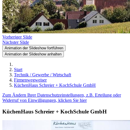
Vorheriger Slide
Nächster Slide
Animation der Slideshow fortführen
Animation der Slideshow anhalten
Start
Technik / Gewerbe / Wirtschaft
Firmenwegweiser
KüchenHaus Schreier + KochSchule GmbH
Zum Ändern Ihrer Datenschutzeinstellungen, z.B. Erteilung oder
Widerruf von Einwilligungen, klicken Sie hier
KüchenHaus Schreier + KochSchule GmbH