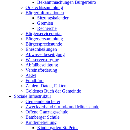
Bekanntmachungen Bürgerbüro
Ortsrechtssammlung
Bürgerinformationen
Sitzungskalender
Gremien
Recherche
Bürgerserviceportal
Bürgerversammlung
Bürgersprechstunde
Eheschließungen
Abwasserbeseitigung
Wasserversorgung
Abfallbeseitigung
Vereinsförderung
AEM
Fundbüro
Zahlen, Daten, Fakten
Goldenes Buch der Gemeinde
Soziale Infrastruktur
Gemeindebücherei
Zweckverband Grund- und Mittelschule
Offene Ganztagsschule
Bamberger Schule
Kinderbetreuung
Kindergarten St. Peter