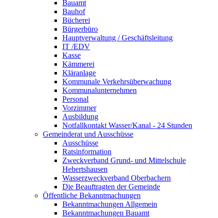
Bauamt
Bauhof
Bücherei
Bürgerbüro
Hauptverwaltung / Geschäftsleitung
IT /EDV
Kasse
Kämmerei
Kläranlage
Kommunale Verkehrsüberwachung
Kommunalunternehmen
Personal
Vorzimmer
Ausbildung
Notfallkontakt Wasser/Kanal - 24 Stunden
Gemeinderat und Ausschüsse
Ausschüsse
Ratsinformation
Zweckverband Grund- und Mittelschule
Hebertshausen
Wasserzweckverband Oberbachern
Die Beauftragten der Gemeinde
Öffentliche Bekanntmachungen
Bekanntmachungen Allgemein
Bekanntmachungen Bauamt