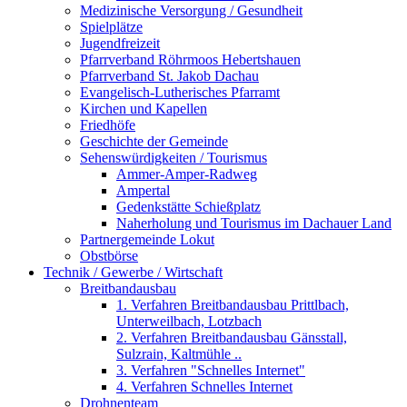
Medizinische Versorgung / Gesundheit
Spielplätze
Jugendfreizeit
Pfarrverband Röhrmoos Hebertshauen
Pfarrverband St. Jakob Dachau
Evangelisch-Lutherisches Pfarramt
Kirchen und Kapellen
Friedhöfe
Geschichte der Gemeinde
Sehenswürdigkeiten / Tourismus
Ammer-Amper-Radweg
Ampertal
Gedenkstätte Schießplatz
Naherholung und Tourismus im Dachauer Land
Partnergemeinde Lokut
Obstbörse
Technik / Gewerbe / Wirtschaft
Breitbandausbau
1. Verfahren Breitbandausbau Prittlbach,
Unterweilbach, Lotzbach
2. Verfahren Breitbandausbau Gänsstall,
Sulzrain, Kaltmühle ..
3. Verfahren "Schnelles Internet"
4. Verfahren Schnelles Internet
Drohnenteam