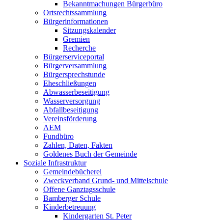
Bekanntmachungen Bürgerbüro
Ortsrechtssammlung
Bürgerinformationen
Sitzungskalender
Gremien
Recherche
Bürgerserviceportal
Bürgerversammlung
Bürgersprechstunde
Eheschließungen
Abwasserbeseitigung
Wasserversorgung
Abfallbeseitigung
Vereinsförderung
AEM
Fundbüro
Zahlen, Daten, Fakten
Goldenes Buch der Gemeinde
Soziale Infrastruktur
Gemeindebücherei
Zweckverband Grund- und Mittelschule
Offene Ganztagsschule
Bamberger Schule
Kinderbetreuung
Kindergarten St. Peter