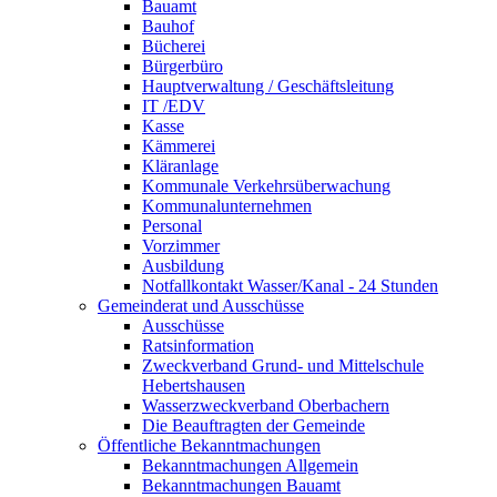
Bauamt
Bauhof
Bücherei
Bürgerbüro
Hauptverwaltung / Geschäftsleitung
IT /EDV
Kasse
Kämmerei
Kläranlage
Kommunale Verkehrsüberwachung
Kommunalunternehmen
Personal
Vorzimmer
Ausbildung
Notfallkontakt Wasser/Kanal - 24 Stunden
Gemeinderat und Ausschüsse
Ausschüsse
Ratsinformation
Zweckverband Grund- und Mittelschule
Hebertshausen
Wasserzweckverband Oberbachern
Die Beauftragten der Gemeinde
Öffentliche Bekanntmachungen
Bekanntmachungen Allgemein
Bekanntmachungen Bauamt