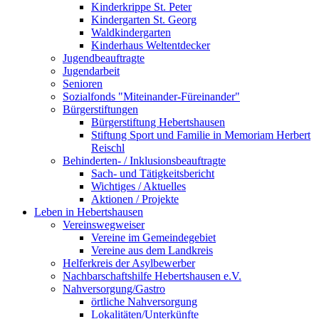
Kinderkrippe St. Peter
Kindergarten St. Georg
Waldkindergarten
Kinderhaus Weltentdecker
Jugendbeauftragte
Jugendarbeit
Senioren
Sozialfonds "Miteinander-Füreinander"
Bürgerstiftungen
Bürgerstiftung Hebertshausen
Stiftung Sport und Familie in Memoriam Herbert
Reischl
Behinderten- / Inklusionsbeauftragte
Sach- und Tätigkeitsbericht
Wichtiges / Aktuelles
Aktionen / Projekte
Leben in Hebertshausen
Vereinswegweiser
Vereine im Gemeindegebiet
Vereine aus dem Landkreis
Helferkreis der Asylbewerber
Nachbarschaftshilfe Hebertshausen e.V.
Nahversorgung/Gastro
örtliche Nahversorgung
Lokalitäten/Unterkünfte