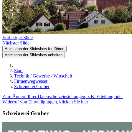
Vorheriger Slide
Nächster Slide
Animation der Slideshow fortführen
Animation der Slideshow anhalten
Start
Technik / Gewerbe / Wirtschaft
Firmenwegweiser
Schreinerei Gruber
Zum Ändern Ihrer Datenschutzeinstellungen, z.B. Erteilung oder
Widerruf von Einwilligungen, klicken Sie hier
Schreinerei Gruber