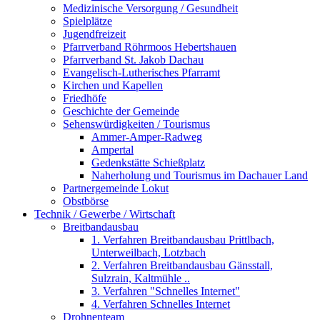
Medizinische Versorgung / Gesundheit
Spielplätze
Jugendfreizeit
Pfarrverband Röhrmoos Hebertshauen
Pfarrverband St. Jakob Dachau
Evangelisch-Lutherisches Pfarramt
Kirchen und Kapellen
Friedhöfe
Geschichte der Gemeinde
Sehenswürdigkeiten / Tourismus
Ammer-Amper-Radweg
Ampertal
Gedenkstätte Schießplatz
Naherholung und Tourismus im Dachauer Land
Partnergemeinde Lokut
Obstbörse
Technik / Gewerbe / Wirtschaft
Breitbandausbau
1. Verfahren Breitbandausbau Prittlbach,
Unterweilbach, Lotzbach
2. Verfahren Breitbandausbau Gänsstall,
Sulzrain, Kaltmühle ..
3. Verfahren "Schnelles Internet"
4. Verfahren Schnelles Internet
Drohnenteam