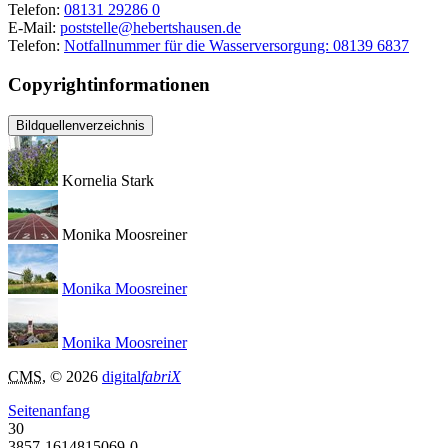
Telefon:
08131 29286 0
E-Mail:
poststelle@hebertshausen.de
Telefon:
Notfallnummer für die Wasserversorgung: 08139 6837
Copyrightinformationen
Bildquellenverzeichnis
Kornelia Stark
Monika Moosreiner
Monika Moosreiner
Monika Moosreiner
CMS
, © 2026
digital
fabriX
Seitenanfang
30
3857-1614815069-0