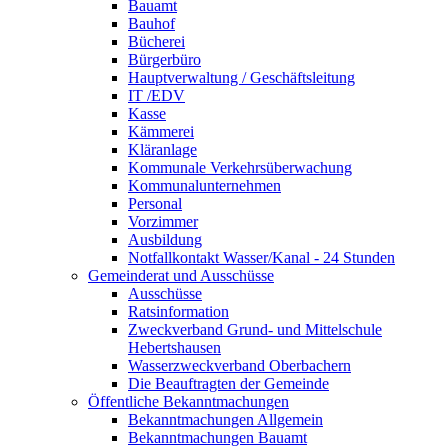
Bauamt
Bauhof
Bücherei
Bürgerbüro
Hauptverwaltung / Geschäftsleitung
IT /EDV
Kasse
Kämmerei
Kläranlage
Kommunale Verkehrsüberwachung
Kommunalunternehmen
Personal
Vorzimmer
Ausbildung
Notfallkontakt Wasser/Kanal - 24 Stunden
Gemeinderat und Ausschüsse
Ausschüsse
Ratsinformation
Zweckverband Grund- und Mittelschule
Hebertshausen
Wasserzweckverband Oberbachern
Die Beauftragten der Gemeinde
Öffentliche Bekanntmachungen
Bekanntmachungen Allgemein
Bekanntmachungen Bauamt