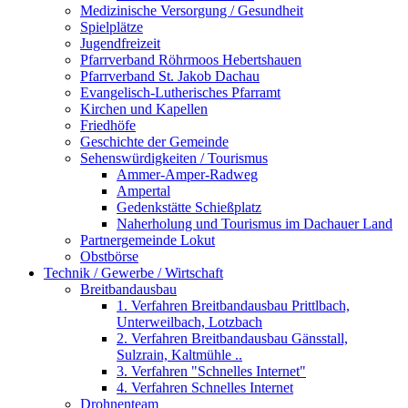
Medizinische Versorgung / Gesundheit
Spielplätze
Jugendfreizeit
Pfarrverband Röhrmoos Hebertshauen
Pfarrverband St. Jakob Dachau
Evangelisch-Lutherisches Pfarramt
Kirchen und Kapellen
Friedhöfe
Geschichte der Gemeinde
Sehenswürdigkeiten / Tourismus
Ammer-Amper-Radweg
Ampertal
Gedenkstätte Schießplatz
Naherholung und Tourismus im Dachauer Land
Partnergemeinde Lokut
Obstbörse
Technik / Gewerbe / Wirtschaft
Breitbandausbau
1. Verfahren Breitbandausbau Prittlbach,
Unterweilbach, Lotzbach
2. Verfahren Breitbandausbau Gänsstall,
Sulzrain, Kaltmühle ..
3. Verfahren "Schnelles Internet"
4. Verfahren Schnelles Internet
Drohnenteam