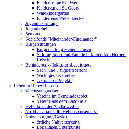
Kinderkrippe St. Peter
Kindergarten St. Georg
Waldkindergarten
Kinderhaus Weltentdecker
Jugendbeauftragte
Jugendarbeit
Senioren
Sozialfonds "Miteinander-Füreinander"
Bürgerstiftungen
Bürgerstiftung Hebertshausen
Stiftung Sport und Familie in Memoriam Herbert
Reischl
Behinderten- / Inklusionsbeauftragte
Sach- und Tätigkeitsbericht
Wichtiges / Aktuelles
Aktionen / Projekte
Leben in Hebertshausen
Vereinswegweiser
Vereine im Gemeindegebiet
Vereine aus dem Landkreis
Helferkreis der Asylbewerber
Nachbarschaftshilfe Hebertshausen e.V.
Nahversorgung/Gastro
örtliche Nahversorgung
Lokalitäten/Unterkünfte