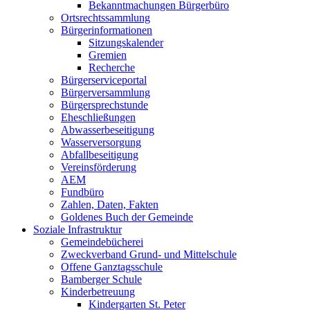
Bekanntmachungen Bürgerbüro
Ortsrechtssammlung
Bürgerinformationen
Sitzungskalender
Gremien
Recherche
Bürgerserviceportal
Bürgerversammlung
Bürgersprechstunde
Eheschließungen
Abwasserbeseitigung
Wasserversorgung
Abfallbeseitigung
Vereinsförderung
AEM
Fundbüro
Zahlen, Daten, Fakten
Goldenes Buch der Gemeinde
Soziale Infrastruktur
Gemeindebücherei
Zweckverband Grund- und Mittelschule
Offene Ganztagsschule
Bamberger Schule
Kinderbetreuung
Kindergarten St. Peter