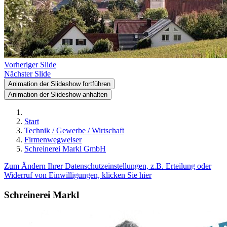
Vorheriger Slide
Nächster Slide
Animation der Slideshow fortführen
Animation der Slideshow anhalten
Start
Technik / Gewerbe / Wirtschaft
Firmenwegweiser
Schreinerei Markl GmbH
Zum Ändern Ihrer Datenschutzeinstellungen, z.B. Erteilung oder
Widerruf von Einwilligungen, klicken Sie hier
Schreinerei Markl