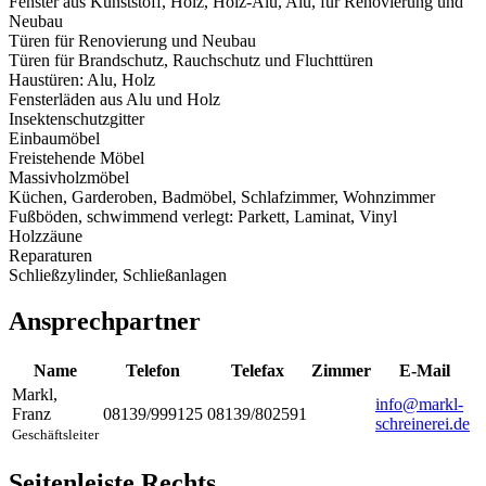
Fenster aus Kunststoff, Holz, Holz-Alu, Alu, für Renovierung und
Neubau
Türen für Renovierung und Neubau
Türen für Brandschutz, Rauchschutz und Fluchttüren
Haustüren: Alu, Holz
Fensterläden aus Alu und Holz
Insektenschutzgitter
Einbaumöbel
Freistehende Möbel
Massivholzmöbel
Küchen, Garderoben, Badmöbel, Schlafzimmer, Wohnzimmer
Fußböden, schwimmend verlegt: Parkett, Laminat, Vinyl
Holzzäune
Reparaturen
Schließzylinder, Schließanlagen
Ansprechpartner
Name
Telefon
Telefax
Zimmer
E-Mail
Markl
,
info@markl-
Franz
08139/999125
08139/802591
schreinerei.de
Geschäftsleiter
Seitenleiste Rechts