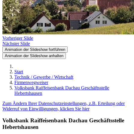
Vorheriger Slide
Nächster Slide
Animation der Slideshow fortführen
Animation der Slideshow anhalten
Start
Technik / Gewerbe / Wirtschaft
Firmenwegweiser
Volksbank Raiffeisenbank Dachau Geschäftsstelle
Hebertshausen
Zum Ändern Ihrer Datenschutzeinstellungen, z.B. Erteilung oder
Widerruf von Einwilligungen, klicken Sie hier
Volksbank Raiffeisenbank Dachau Geschäftsstelle
Hebertshausen