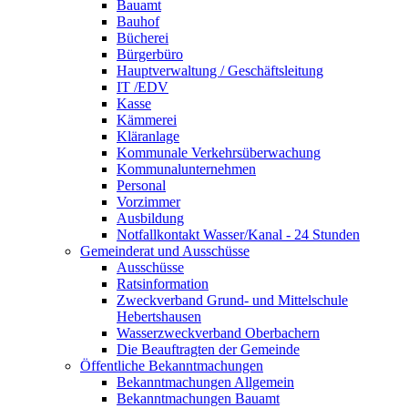
Bauamt
Bauhof
Bücherei
Bürgerbüro
Hauptverwaltung / Geschäftsleitung
IT /EDV
Kasse
Kämmerei
Kläranlage
Kommunale Verkehrsüberwachung
Kommunalunternehmen
Personal
Vorzimmer
Ausbildung
Notfallkontakt Wasser/Kanal - 24 Stunden
Gemeinderat und Ausschüsse
Ausschüsse
Ratsinformation
Zweckverband Grund- und Mittelschule
Hebertshausen
Wasserzweckverband Oberbachern
Die Beauftragten der Gemeinde
Öffentliche Bekanntmachungen
Bekanntmachungen Allgemein
Bekanntmachungen Bauamt