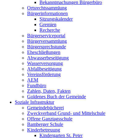
Bekanntmachungen Bürgerbüro
Ortsrechtssammlung
Bürgerinformationen
Sitzungskalender
Gremien
Recherche
Bürgerserviceportal
Bürgerversammlung
Bürgersprechstunde
Eheschließungen
Abwasserbeseitigung
Wasserversorgung
Abfallbeseitigung
Vereinsförderung
AEM
Fundbüro
Zahlen, Daten, Fakten
Goldenes Buch der Gemeinde
Soziale Infrastruktur
Gemeindebücherei
Zweckverband Grund- und Mittelschule
Offene Ganztagsschule
Bamberger Schule
Kinderbetreuung
Kindergarten St. Peter