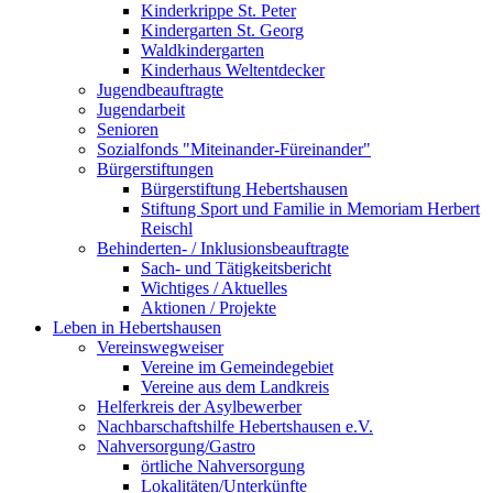
Kinderkrippe St. Peter
Kindergarten St. Georg
Waldkindergarten
Kinderhaus Weltentdecker
Jugendbeauftragte
Jugendarbeit
Senioren
Sozialfonds "Miteinander-Füreinander"
Bürgerstiftungen
Bürgerstiftung Hebertshausen
Stiftung Sport und Familie in Memoriam Herbert
Reischl
Behinderten- / Inklusionsbeauftragte
Sach- und Tätigkeitsbericht
Wichtiges / Aktuelles
Aktionen / Projekte
Leben in Hebertshausen
Vereinswegweiser
Vereine im Gemeindegebiet
Vereine aus dem Landkreis
Helferkreis der Asylbewerber
Nachbarschaftshilfe Hebertshausen e.V.
Nahversorgung/Gastro
örtliche Nahversorgung
Lokalitäten/Unterkünfte