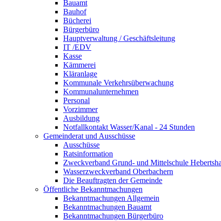
Bauamt
Bauhof
Bücherei
Bürgerbüro
Hauptverwaltung / Geschäftsleitung
IT /EDV
Kasse
Kämmerei
Kläranlage
Kommunale Verkehrsüberwachung
Kommunalunternehmen
Personal
Vorzimmer
Ausbildung
Notfallkontakt Wasser/Kanal - 24 Stunden
Gemeinderat und Ausschüsse
Ausschüsse
Ratsinformation
Zweckverband Grund- und Mittelschule Hebertsh
Wasserzweckverband Oberbachern
Die Beauftragten der Gemeinde
Öffentliche Bekanntmachungen
Bekanntmachungen Allgemein
Bekanntmachungen Bauamt
Bekanntmachungen Bürgerbüro