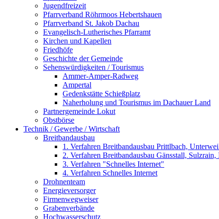
Jugendfreizeit
Pfarrverband Röhrmoos Hebertshauen
Pfarrverband St. Jakob Dachau
Evangelisch-Lutherisches Pfarramt
Kirchen und Kapellen
Friedhöfe
Geschichte der Gemeinde
Sehenswürdigkeiten / Tourismus
Ammer-Amper-Radweg
Ampertal
Gedenkstätte Schießplatz
Naherholung und Tourismus im Dachauer Land
Partnergemeinde Lokut
Obstbörse
Technik / Gewerbe / Wirtschaft
Breitbandausbau
1. Verfahren Breitbandausbau Prittlbach, Unterwe
2. Verfahren Breitbandausbau Gänsstall, Sulzrain, 
3. Verfahren "Schnelles Internet"
4. Verfahren Schnelles Internet
Drohnenteam
Energieversorger
Firmenwegweiser
Grabenverbände
Hochwasserschutz