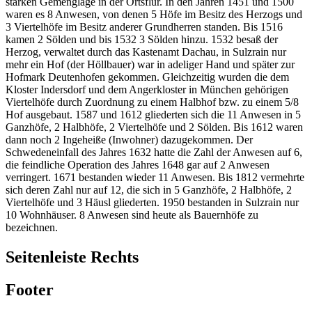
starken Gemenglage in der Ortsflur. In den Jahren 1451 und 1500
waren es 8 Anwesen, von denen 5 Höfe im Besitz des Herzogs und
3 Viertelhöfe im Besitz anderer Grundherren standen. Bis 1516
kamen 2 Sölden und bis 1532 3 Sölden hinzu. 1532 besaß der
Herzog, verwaltet durch das Kastenamt Dachau, in Sulzrain nur
mehr ein Hof (der Höllbauer) war in adeliger Hand und später zur
Hofmark Deutenhofen gekommen. Gleichzeitig wurden die dem
Kloster Indersdorf und dem Angerkloster in München gehörigen
Viertelhöfe durch Zuordnung zu einem Halbhof bzw. zu einem 5/8
Hof ausgebaut. 1587 und 1612 gliederten sich die 11 Anwesen in 5
Ganzhöfe, 2 Halbhöfe, 2 Viertelhöfe und 2 Sölden. Bis 1612 waren
dann noch 2 Ingeheiße (Inwohner) dazugekommen. Der
Schwedeneinfall des Jahres 1632 hatte die Zahl der Anwesen auf 6,
die feindliche Operation des Jahres 1648 gar auf 2 Anwesen
verringert. 1671 bestanden wieder 11 Anwesen. Bis 1812 vermehrte
sich deren Zahl nur auf 12, die sich in 5 Ganzhöfe, 2 Halbhöfe, 2
Viertelhöfe und 3 Häusl gliederten. 1950 bestanden in Sulzrain nur
10 Wohnhäuser. 8 Anwesen sind heute als Bauernhöfe zu
bezeichnen.
Seitenleiste Rechts
Footer