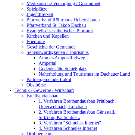
Medizinische Versorgung / Gesundheit
Spielplätze
Jugendfreizeit
Pfarrverband Röhrmoos Hebertshauen
Pfarrverband St. Jakob Dachau
Evangelisch-Lutherisches Pfarramt
Kirchen und Kapellen
Friedhöfe
Geschichte der Gemeinde
Sehenswürdigkeiten / Tourismus
Ammer-Amper-Radweg
Ampertal
Gedenkstätte Schießplatz
Naherholung und Tourismus im Dachauer Land
Partnergemeinde Lokut
Obstbörse
Technik / Gewerbe / Wirtschaft
Breitbandausbau
1. Verfahren Breitbandausbau Prittlbach,
Unterweilbach, Lotzbach
2. Verfahren Breitbandausbau Gänsstall,
Sulzrain, Kaltmühle ..
3. Verfahren "Schnelles Internet"
4. Verfahren Schnelles Internet
Drohnenteam