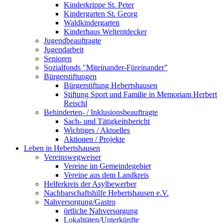
Kinderkrippe St. Peter
Kindergarten St. Georg
Waldkindergarten
Kinderhaus Weltentdecker
Jugendbeauftragte
Jugendarbeit
Senioren
Sozialfonds "Miteinander-Füreinander"
Bürgerstiftungen
Bürgerstiftung Hebertshausen
Stiftung Sport und Familie in Memoriam Herbert
Reischl
Behinderten- / Inklusionsbeauftragte
Sach- und Tätigkeitsbericht
Wichtiges / Aktuelles
Aktionen / Projekte
Leben in Hebertshausen
Vereinswegweiser
Vereine im Gemeindegebiet
Vereine aus dem Landkreis
Helferkreis der Asylbewerber
Nachbarschaftshilfe Hebertshausen e.V.
Nahversorgung/Gastro
örtliche Nahversorgung
Lokalitäten/Unterkünfte