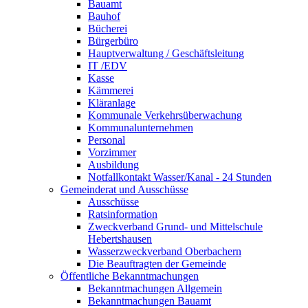
Bauamt
Bauhof
Bücherei
Bürgerbüro
Hauptverwaltung / Geschäftsleitung
IT /EDV
Kasse
Kämmerei
Kläranlage
Kommunale Verkehrsüberwachung
Kommunalunternehmen
Personal
Vorzimmer
Ausbildung
Notfallkontakt Wasser/Kanal - 24 Stunden
Gemeinderat und Ausschüsse
Ausschüsse
Ratsinformation
Zweckverband Grund- und Mittelschule
Hebertshausen
Wasserzweckverband Oberbachern
Die Beauftragten der Gemeinde
Öffentliche Bekanntmachungen
Bekanntmachungen Allgemein
Bekanntmachungen Bauamt