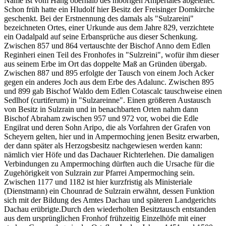
Name ist vom Hang oberhalb des moorigen Ampertales abgeleitet.
Schon früh hatte ein Hludolf hier Besitz der Freisinger Domkirche
geschenkt. Bei der Erstnennung des damals als "Sulzareini"
bezeichneten Ortes, einer Urkunde aus dem Jahre 829, verzichtete
ein Oadalpald auf seine Erbansprüche aus dieser Schenkung.
Zwischen 857 und 864 vertauschte der Bischof Anno dem Edlen
Reginheri einen Teil des Fronhofes in "Sulzreini", wofür ihm dieser
aus seinem Erbe im Ort das doppelte Maß an Gründen übergab.
Zwischen 887 und 895 erfolgte der Tausch von einem Joch Acker
gegen ein anderes Joch aus dem Erbe des Adalunc. Zwischen 895
und 899 gab Bischof Waldo dem Edlen Cotascalc tauschweise einen
Sedlhof (curtiferum) in "Sulzareinne". Einen größeren Austausch
von Besitz in Sulzrain und in benachbarten Orten nahm dann
Bischof Abraham zwischen 957 und 972 vor, wobei die Edle
Engilrat und deren Sohn Aripo, die als Vorfahren der Grafen von
Scheyern gelten, hier und in Ampermoching jenen Besitz erwarben,
der dann später als Herzogsbesitz nachgewiesen werden kann:
nämlich vier Höfe und das Dachauer Richterlehen. Die damaligen
Verbindungen zu Ampermoching dürften auch die Ursache für die
Zugehörigkeit von Sulzrain zur Pfarrei Ampermoching sein.
Zwischen 1177 und 1182 ist hier kurzfristig als Ministeriale
(Dienstmann) ein Chounrad de Sulzrain erwähnt, dessen Funktion
sich mit der Bildung des Amtes Dachau und späteren Landgerichts
Dachau erübrigte.Durch den wiederholten Besitztausch entstanden
aus dem ursprünglichen Fronhof frühzeitig Einzelhöfe mit einer