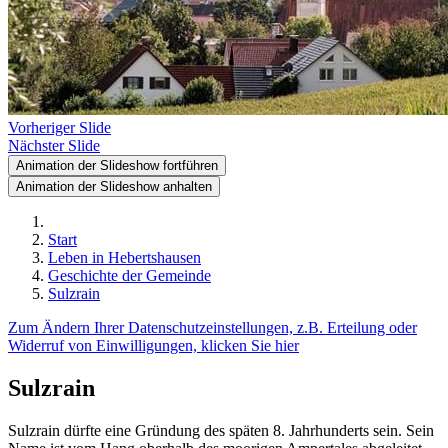
Vorheriger Slide
Nächster Slide
Animation der Slideshow fortführen
Animation der Slideshow anhalten
Start
Leben in Hebertshausen
Geschichte der Gemeinde
Sulzrain
Zum Ändern Ihrer Datenschutzeinstellungen, z.B. Erteilung oder
Widerruf von Einwilligungen, klicken Sie hier
Sulzrain
Sulzrain dürfte eine Gründung des späten 8. Jahrhunderts sein. Sein