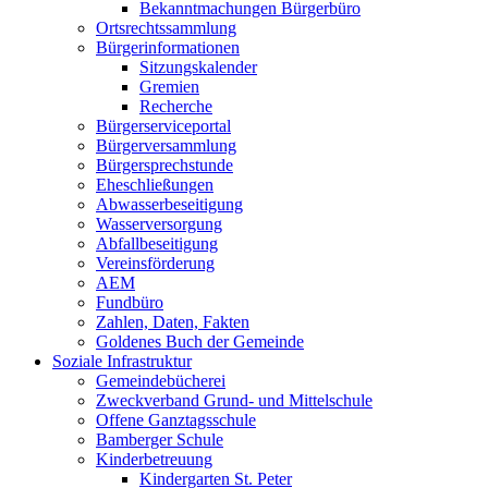
Bekanntmachungen Bürgerbüro
Ortsrechtssammlung
Bürgerinformationen
Sitzungskalender
Gremien
Recherche
Bürgerserviceportal
Bürgerversammlung
Bürgersprechstunde
Eheschließungen
Abwasserbeseitigung
Wasserversorgung
Abfallbeseitigung
Vereinsförderung
AEM
Fundbüro
Zahlen, Daten, Fakten
Goldenes Buch der Gemeinde
Soziale Infrastruktur
Gemeindebücherei
Zweckverband Grund- und Mittelschule
Offene Ganztagsschule
Bamberger Schule
Kinderbetreuung
Kindergarten St. Peter