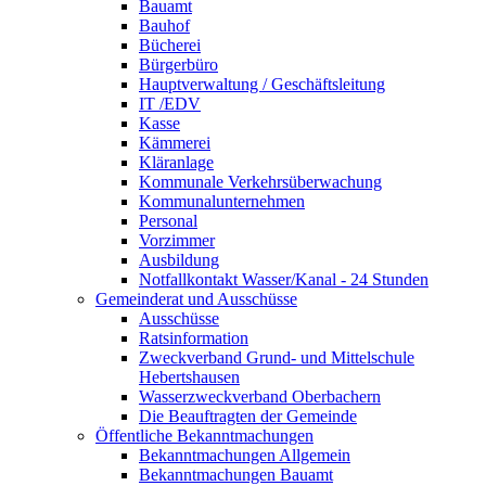
Bauamt
Bauhof
Bücherei
Bürgerbüro
Hauptverwaltung / Geschäftsleitung
IT /EDV
Kasse
Kämmerei
Kläranlage
Kommunale Verkehrsüberwachung
Kommunalunternehmen
Personal
Vorzimmer
Ausbildung
Notfallkontakt Wasser/Kanal - 24 Stunden
Gemeinderat und Ausschüsse
Ausschüsse
Ratsinformation
Zweckverband Grund- und Mittelschule
Hebertshausen
Wasserzweckverband Oberbachern
Die Beauftragten der Gemeinde
Öffentliche Bekanntmachungen
Bekanntmachungen Allgemein
Bekanntmachungen Bauamt