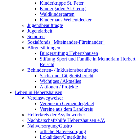
Kinderkrippe St. Peter
Kindergarten St. Georg
Waldkindergarten
Kinderhaus Weltentdecker
Jugendbeauftragte
Jugendarbeit
Senioren
Sozialfonds "Miteinander-Füreinander"
Bürgerstiftungen
Bürgerstiftung Hebertshausen
Stiftung Sport und Familie in Memoriam Herbert
Reischl
Behinderten- / Inklusionsbeauftragte
Sach- und Tätigkeitsbericht
Wichtiges / Aktuelles
Aktionen / Projekte
Leben in Hebertshausen
Vereinswegweiser
Vereine im Gemeindegebiet
Vereine aus dem Landkreis
Helferkreis der Asylbewerber
Nachbarschaftshilfe Hebertshausen e.V.
Nahversorgung/Gastro
örtliche Nahversorgung
Lokalitäten/Unterkünfte