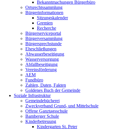
Bekanntmachungen Bürgerbüro
Ortsrechtssammlung
Bürgerinformationen
Sitzungskalender
Gremien
Recherche
Bürgerserviceportal
Bürgerversammlung
Bürgersprechstunde
Eheschließungen
Abwasserbeseitigung
Wasserversorgung
Abfallbeseitigung
Vereinsförderung
AEM
Fundbüro
Zahlen, Daten, Fakten
Goldenes Buch der Gemeinde
Soziale Infrastruktur
Gemeindebücherei
Zweckverband Grund- und Mittelschule
Offene Ganztagsschule
Bamberger Schule
Kinderbetreuung
Kindergarten St. Peter