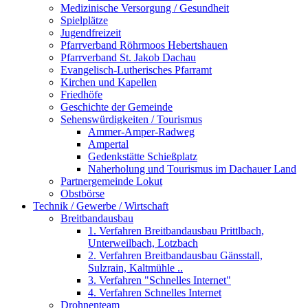
Medizinische Versorgung / Gesundheit
Spielplätze
Jugendfreizeit
Pfarrverband Röhrmoos Hebertshauen
Pfarrverband St. Jakob Dachau
Evangelisch-Lutherisches Pfarramt
Kirchen und Kapellen
Friedhöfe
Geschichte der Gemeinde
Sehenswürdigkeiten / Tourismus
Ammer-Amper-Radweg
Ampertal
Gedenkstätte Schießplatz
Naherholung und Tourismus im Dachauer Land
Partnergemeinde Lokut
Obstbörse
Technik / Gewerbe / Wirtschaft
Breitbandausbau
1. Verfahren Breitbandausbau Prittlbach,
Unterweilbach, Lotzbach
2. Verfahren Breitbandausbau Gänsstall,
Sulzrain, Kaltmühle ..
3. Verfahren "Schnelles Internet"
4. Verfahren Schnelles Internet
Drohnenteam